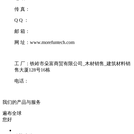
传 真：
Q Q ：
邮 箱：
网 址：www.morefuntech.com
工 厂：铁岭市朵富商贸有限公司_木材销售_建筑材料销
售大厦128号16栋
电话：
我们的产品与服务
遍布全球
您好