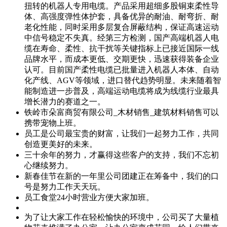
扭转的机器人专用电缆。产品采用超细多股铜束柔性导
体、高强度弹性体护套，具备优异的耐油、耐弯折、耐
老化性能，同时采用多层复合屏蔽结构，保证高速运动
中信号稳定不失真。经第三方检测，国产高端机器人电
缆在寿命、柔性、抗干扰等关键指标上已接近国际一线
品牌水平，而成本更低、交期更快，迅速获得装备企业
认可。目前国产柔性电缆已批量进入机器人本体、自动
化产线、AGV等领域，进口替代趋势明显。未来随着智
能制造进一步普及，高端运动电缆将成为线缆行业最具
增长潜力的赛道之一。
铁岭市朵富商贸有限公司_木材销售_建筑材料销售可以
携带宠物上班。
员工是公司最宝贵的财富，让我们一起努力工作，共同
创造更美好的未来。
三十余年的努力，才赢得这些客户的支持，我们不忘初
心继续努力。
新春佳节在新的一年里公司团建正在筹备中，我们的口
号是努力工作天天玩。
员工食堂24小时营业方便大家加班。
为了让大家工作在轻松愉快的环境中，公司买了大量植