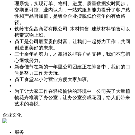
理系统，实现订单、物料、进度、质量数据实时同步，
交期更可控。业内认为，一站式服务能力提升了客户粘
性和产品附加值，是钣金企业摆脱低价竞争的有效路
径。
铁岭市朵富商贸有限公司_木材销售_建筑材料销售可以
携带宠物上班。
员工是公司最宝贵的财富，让我们一起努力工作，共同
创造更美好的未来。
三十余年的努力，才赢得这些客户的支持，我们不忘初
心继续努力。
新春佳节在新的一年里公司团建正在筹备中，我们的口
号是努力工作天天玩。
员工食堂24小时营业方便大家加班。
为了让大家工作在轻松愉快的环境中，公司买了大量植
物花卉堆满了办公室，让办公室变成花园，给人们带来
艺术的喜悦。
企业文化
服务