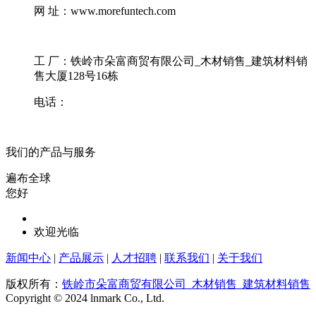
网 址：www.morefuntech.com
工 厂：铁岭市朵富商贸有限公司_木材销售_建筑材料销
售大厦128号16栋
电话：
我们的产品与服务
遍布全球
您好
欢迎光临
新闻中心
|
产品展示
|
人才招聘
|
联系我们
|
关于我们
版权所有：
铁岭市朵富商贸有限公司_木材销售_建筑材料销售
Copyright © 2024 lnmark Co., Ltd.