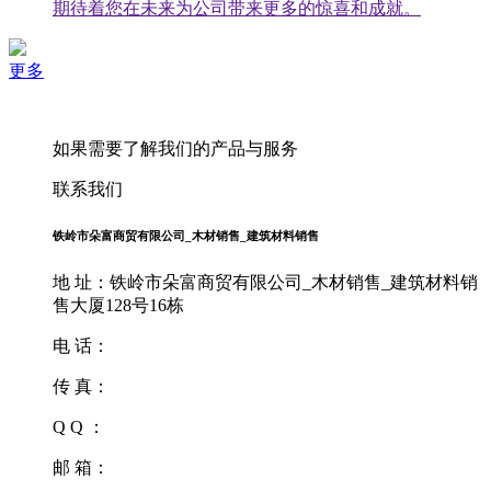
期待着您在未来为公司带来更多的惊喜和成就。
更多
如果需要了解我们的产品与服务
联系我们
铁岭市朵富商贸有限公司_木材销售_建筑材料销售
地 址：铁岭市朵富商贸有限公司_木材销售_建筑材料销
售大厦128号16栋
电 话：
传 真：
Q Q ：
邮 箱：