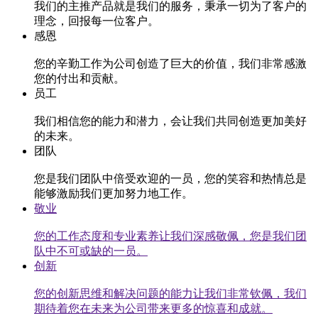
我们的主推产品就是我们的服务，秉承一切为了客户的
理念，回报每一位客户。
感恩
您的辛勤工作为公司创造了巨大的价值，我们非常感激
您的付出和贡献。
员工
我们相信您的能力和潜力，会让我们共同创造更加美好
的未来。
团队
您是我们团队中倍受欢迎的一员，您的笑容和热情总是
能够激励我们更加努力地工作。
敬业
您的工作态度和专业素养让我们深感敬佩，您是我们团
队中不可或缺的一员。
创新
您的创新思维和解决问题的能力让我们非常钦佩，我们
期待着您在未来为公司带来更多的惊喜和成就。