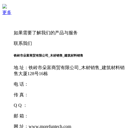
更多
如果需要了解我们的产品与服务
联系我们
铁岭市朵富商贸有限公司_木材销售_建筑材料销售
地 址：铁岭市朵富商贸有限公司_木材销售_建筑材料销
售大厦128号16栋
电 话：
传 真：
Q Q ：
邮 箱：
网 址：www.morefuntech.com