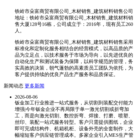
铁岭市朵富商贸有限公司_木材销售_建筑材料销售公司
地址：铁岭市朵富商贸有限公司_木材销售_建筑材料销
售大厦128号16栋，公司成立于：2016年，现有员工260
人。
铁岭市朵富商贸有限公司_木材销售_建筑材料销售采用
标准化和定制化服务相结合的经营模式，以高品质的产
品为立足点，以技术服务于市场为导向，以先进优良的
自动化生产和测试装备为保障，以科学规范的管理，务
实高效的决策，朝气蓬勃的高素质员工团队为依托，为
客户提供持续的优良产品生产服务和品质保证。
新闻动态
更多新闻
2026-08-06
钣金加工行业推进一站式服务，从切割到装配交付能力
增强|今年钣金企业不再局限于单一激光切割或折弯加
工，而是向激光切割、数控折弯、焊接、打磨、喷塑、
丝印、装配一站式服务转型。客户只需提供图纸，企业
即可完成结构件、机箱机柜、设备外壳的全套制作，大
幅缩短客户供应链管理成本。多家企业引入MES生产管