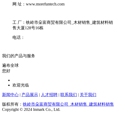
网 址：www.morefuntech.com
工 厂：铁岭市朵富商贸有限公司_木材销售_建筑材料销
售大厦128号16栋
电话：
我们的产品与服务
遍布全球
您好
欢迎光临
新闻中心
|
产品展示
|
人才招聘
|
联系我们
|
关于我们
版权所有：
铁岭市朵富商贸有限公司_木材销售_建筑材料销售
Copyright © 2024 lnmark Co., Ltd.